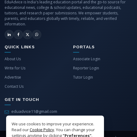
EduAdvice is India's leading education portal and the go-to source for
educational news, college & school updates, educational podcasts,
tuitions, and research paper submissions. We empower students,
parents, and educators globally with timely, reliable, and verified
information.
QUICK LINKS
PORTALS
About Us
Associate Login
Write for Us
Reporter Login
Advertise
Tutor Login
Contact Us
GET IN TOUCH
eduadvice11@gmail.com
info@eduadvice.in
We use cookies to improve your experience.
Read our
Cookie Policy
. You can change your
settings anytime by clicking
"Preferences"
.