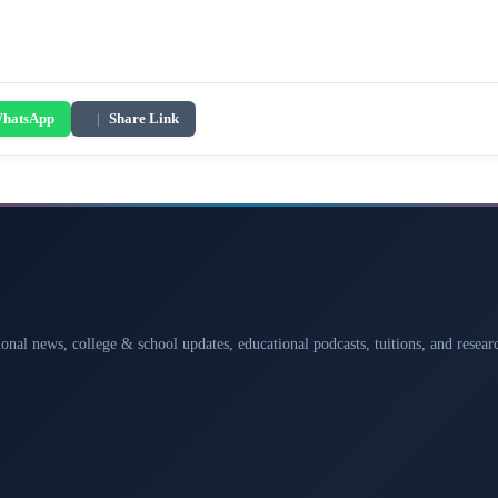
hatsApp
|
Share Link
ional news, college & school updates, educational podcasts, tuitions, and rese