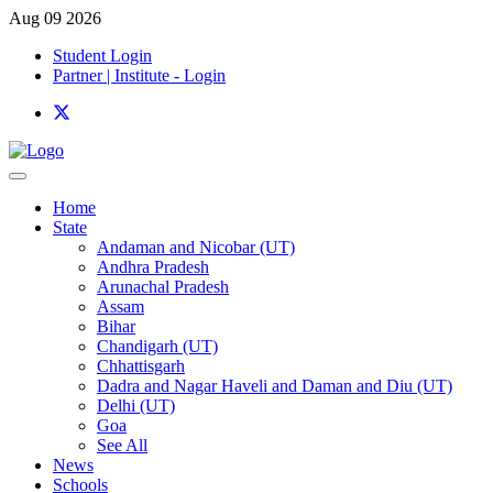
Aug 09 2026
Student Login
Partner | Institute - Login
Home
State
Andaman and Nicobar (UT)
Andhra Pradesh
Arunachal Pradesh
Assam
Bihar
Chandigarh (UT)
Chhattisgarh
Dadra and Nagar Haveli and Daman and Diu (UT)
Delhi (UT)
Goa
See All
News
Schools