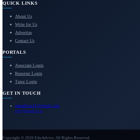
QUICK LINKS
About Us
Write for Us
Advertise
Contact Us
PORTALS
Associate Login
Reporter Login
Tutor Login
GET IN TOUCH
eduadvice11@gmail.com
info@eduadvice.in
Copyright © 2026 EduAdvice. All Rights Reserved.