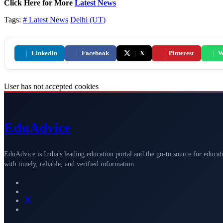
Click Here for More
Latest News
Tags:
# Latest News
Delhi (UT)
|
LinkedIn
|
Facebook
|
X
|
Pinterest
|
W
User has not accepted cookies
Edu
Advice
EduAdvice is India's leading education portal and the go-to source for educat
with timely, reliable, and verified information.