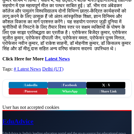
कुमार सत्यम ने किया। संक्षेप में, यह उद्घाटन बैठक भारत-इंडोनेशियाई शैक्षणिक
सहयोग में एक महत्वपूर्ण मील का पत्थर साबित हुई। डॉ. भीम राव अंबेडकर
कॉलेज और पामुलंग विश्वविद्यालय दोनों विभिन्न छात्र-केंद्रित कार्यक्रमों को
लागू करने के लिए उत्सुक हैं जो अंतर-सांस्कृतिक शिक्षा, ज्ञान विनिमय और
कौशल विकास का मार्ग प्रशस्त करेंगे। यह सहयोग परस्पर जुड़ी दुनिया में
चुनौतियों से निपटने के लिए तैयार विश्व स्तर पर सक्षम व्यक्तियों के पोषण के
लिए एक साझा प्रतिबद्धता का प्रतीक है। प्रोफेसर बिजेंद्र कुमार, प्रोफेसर
सुजीत कुमार, प्रोफेसर दीपाली जैन, प्रोफेसर ममता, प्रोफेसर पूनम मित्तल,
प्रोफेसर नवीन कुमार, डॉ राकेश साहनी, डॉ मोहनीश कुमार, डॉ किसलय कुमार
सिंह और डॉ मीतू दास सहित अन्य वरिष्ठ संकाय सदस्य उपस्थित थे।
Click Here for More
Latest News
Tags:
# Latest News
Delhi (UT)
|
LinkedIn
|
Facebook
|
X
|
Pinterest
|
WhatsApp
|
Share Link
User has not accepted cookies
Edu
Advice
EduAdvice is India's leading education portal and the go-to source for educational news,