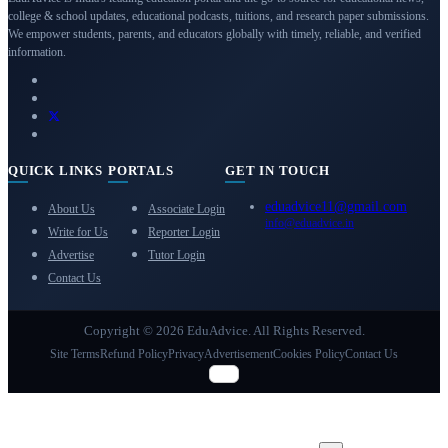
college & school updates, educational podcasts, tuitions, and research paper submissions.
We empower students, parents, and educators globally with timely, reliable, and verified
information.
QUICK LINKS
PORTALS
GET IN TOUCH
eduadvice11@gmail.com
About Us
Associate Login
info@eduadvice.in
Write for Us
Reporter Login
Advertise
Tutor Login
Contact Us
Copyright © 2026 EduAdvice. All Rights Reserved.
Site Terms
Refund Policy
Privacy
Advertisement
Cookies Policy
Contact Us