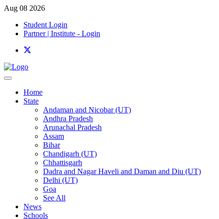
Aug 08 2026
Student Login
Partner | Institute - Login
Home
State
Andaman and Nicobar (UT)
Andhra Pradesh
Arunachal Pradesh
Assam
Bihar
Chandigarh (UT)
Chhattisgarh
Dadra and Nagar Haveli and Daman and Diu (UT)
Delhi (UT)
Goa
See All
News
Schools