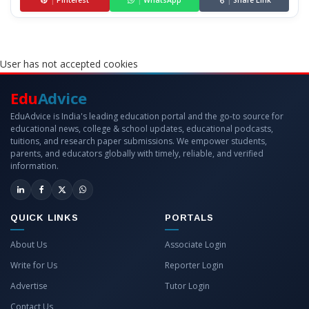
|
Pinterest
|
WhatsApp
|
Share Link
User has not accepted cookies
Edu
Advice
EduAdvice is India's leading education portal and the go-to source for
educational news, college & school updates, educational podcasts,
tuitions, and research paper submissions. We empower students,
parents, and educators globally with timely, reliable, and verified
information.
QUICK LINKS
PORTALS
About Us
Associate Login
Write for Us
Reporter Login
Advertise
Tutor Login
Contact Us