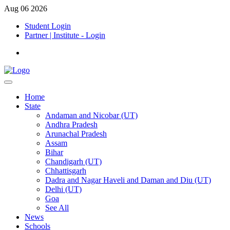
Aug 06 2026
Student Login
Partner | Institute - Login
Home
State
Andaman and Nicobar (UT)
Andhra Pradesh
Arunachal Pradesh
Assam
Bihar
Chandigarh (UT)
Chhattisgarh
Dadra and Nagar Haveli and Daman and Diu (UT)
Delhi (UT)
Goa
See All
News
Schools