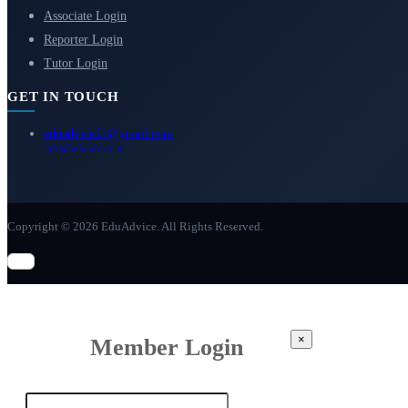
Associate Login
Reporter Login
Tutor Login
GET IN TOUCH
eduadvice11@gmail.com
info@eduadvice.in
Copyright © 2026 EduAdvice. All Rights Reserved.
×
Member Login