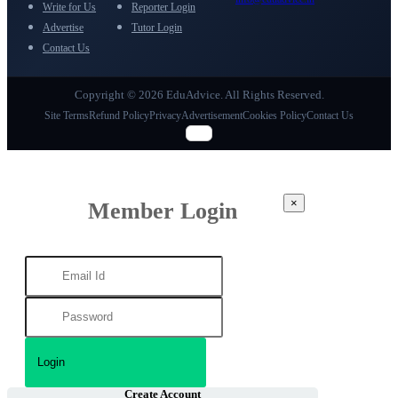
Write for Us
Reporter Login
Advertise
Tutor Login
Contact Us
Copyright © 2026 EduAdvice. All Rights Reserved.
Site Terms
Refund Policy
Privacy
Advertisement
Cookies Policy
Contact Us
×
Member Login
Create Account