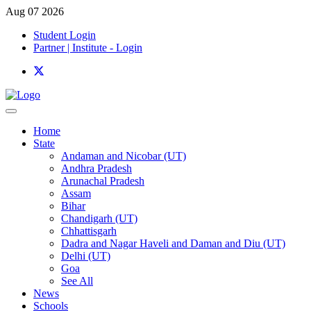
Aug 07 2026
Student Login
Partner | Institute - Login
Home
State
Andaman and Nicobar (UT)
Andhra Pradesh
Arunachal Pradesh
Assam
Bihar
Chandigarh (UT)
Chhattisgarh
Dadra and Nagar Haveli and Daman and Diu (UT)
Delhi (UT)
Goa
See All
News
Schools