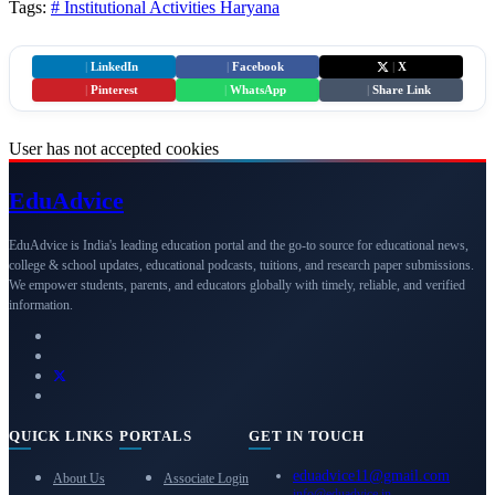
Tags:
# Institutional Activities
Haryana
|
LinkedIn
|
Facebook
|
X
|
Pinterest
|
WhatsApp
|
Share Link
User has not accepted cookies
Edu
Advice
EduAdvice is India's leading education portal and the go-to source for educational news,
college & school updates, educational podcasts, tuitions, and research paper submissions.
We empower students, parents, and educators globally with timely, reliable, and verified
information.
QUICK LINKS
PORTALS
GET IN TOUCH
eduadvice11@gmail.com
About Us
Associate Login
info@eduadvice.in