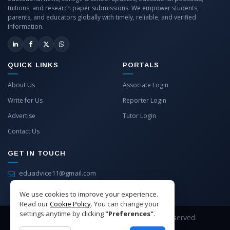
tuitions, and research paper submissions. We empower students,
parents, and educators globally with timely, reliable, and verified
information.
QUICK LINKS
PORTALS
About Us
Associate Login
Write for Us
Reporter Login
Advertise
Tutor Login
Contact Us
GET IN TOUCH
eduadvice11@gmail.com
info@eduadvice.in
We use cookies to improve your experience.
Read our
Cookie Policy
. You can change your
settings anytime by clicking
"Preferences"
.
Copyright © 2026 EduAdvice. All Rights Reserved.