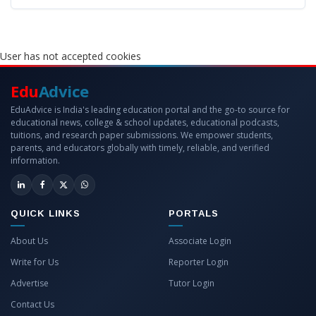
User has not accepted cookies
Edu
Advice
EduAdvice is India's leading education portal and the go-to source for
educational news, college & school updates, educational podcasts,
tuitions, and research paper submissions. We empower students,
parents, and educators globally with timely, reliable, and verified
information.
QUICK LINKS
PORTALS
About Us
Associate Login
Write for Us
Reporter Login
Advertise
Tutor Login
Contact Us