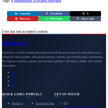
Tags:
# Institutional Activities
Haryana
|
LinkedIn
|
Facebook
|
X
|
Pinterest
|
WhatsApp
|
Share Link
User has not accepted cookies
Edu
Advice
EduAdvice is India's leading education portal and the go-to source for educational news,
college & school updates, educational podcasts, tuitions, and research paper submissions.
We empower students, parents, and educators globally with timely, reliable, and verified
information.
QUICK LINKS
PORTALS
GET IN TOUCH
About Us
Associate Login
eduadvice11@gmail.com