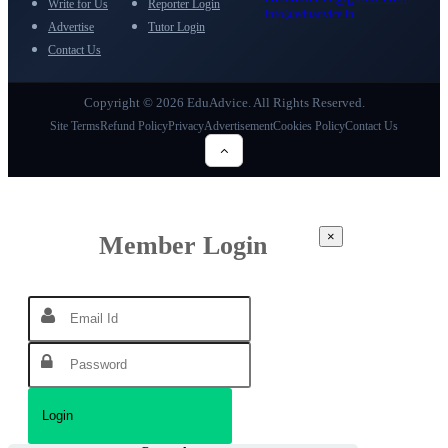
Write for Us
Reporter Login
info@eduadvice.in
Advertise
Tutor Login
Contact Us
Copyright © 2026 EduAdvice. All Rights Reserved.
Site Terms
Refund Policy
Privacy
Advertisement
Cookies Policy
Contact Us
×
Member Login