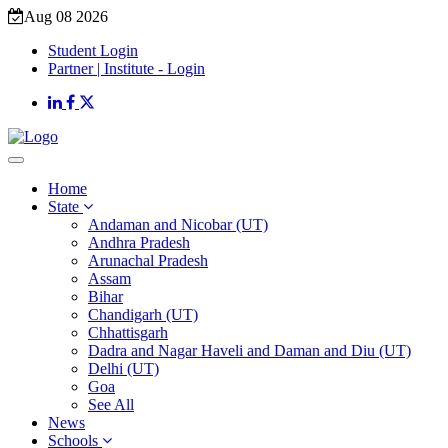
Aug 08 2026
Student Login
Partner | Institute - Login
Home
State
Andaman and Nicobar (UT)
Andhra Pradesh
Arunachal Pradesh
Assam
Bihar
Chandigarh (UT)
Chhattisgarh
Dadra and Nagar Haveli and Daman and Diu (UT)
Delhi (UT)
Goa
See All
News
Schools