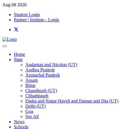
Aug 08 2026
Student Login
Partner | Institute - Login
Home
State
Andaman and Nicobar (UT)
Andhra Pradesh
Arunachal Pradesh
Assam
Bihar
Chandigarh (UT)
Chhattisgarh
Dadra and Nagar Haveli and Daman and Diu (UT)
Delhi (UT)
Goa
See All
News
Schools