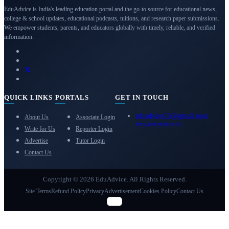
EduAdvice is India's leading education portal and the go-to source for educational news,
college & school updates, educational podcasts, tuitions, and research paper submissions.
We empower students, parents, and educators globally with timely, reliable, and verified
information.
QUICK LINKS
PORTALS
GET IN TOUCH
eduadvice11@gmail.com
About Us
Associate Login
info@eduadvice.in
Write for Us
Reporter Login
Advertise
Tutor Login
Contact Us
Copyright © 2026 EduAdvice. All Rights Reserved.
Site Terms
Refund Policy
Privacy
Advertisement
Cookies Policy
Contact Us