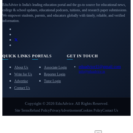
EduAdvice is India's leading education portal and the go-to source for educational news,
college & school updates, educational podcasts, tuitions, and research paper submissions.
We empower students, parents, and educators globally with timely, reliable, and verified
information.
QUICK LINKS
PORTALS
GET IN TOUCH
eduadvice11@gmail.com
About Us
Associate Login
info@eduadvice.in
Write for Us
Reporter Login
Advertise
Tutor Login
Contact Us
Copyright © 2026 EduAdvice. All Rights Reserved.
Site Terms
Refund Policy
Privacy
Advertisement
Cookies Policy
Contact Us