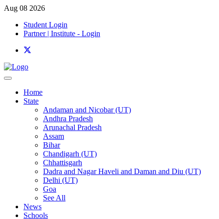
Aug 08 2026
Student Login
Partner | Institute - Login
Home
State
Andaman and Nicobar (UT)
Andhra Pradesh
Arunachal Pradesh
Assam
Bihar
Chandigarh (UT)
Chhattisgarh
Dadra and Nagar Haveli and Daman and Diu (UT)
Delhi (UT)
Goa
See All
News
Schools