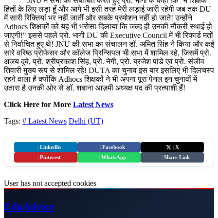
JNU में सभा को संबोधित करते हुए प्रो. भागी के कहा कि "मैं शिक्षक
हितों के लिए लड़ा हूँ और आगे भी इसी तरह मेरी लड़ाई जारी रहेगी जब तक DU
में सारी रिक्तियां भर नहीं जातीं और सबके प्रमोशन नहीं हो जाते! उन्होंने
Adhocs शिक्षकों को यह भी भरोसा दिलाया कि जल्द ही उनकी नौकरी स्थाई हो
जाएगी!" इससे पहले प्रो. भागी DU की Executive Council में भी रिकार्ड मतों
से निर्वाचित हुए थे! JNU की सभा का संचालन डॉ. अमित सिंह ने किया और कई
सारे वरिष्ठ प्रोफेसर और कॉलेज प्रिन्सिपल भी सभा में शामिल रहे, जिसमें प्रो.
अजय दुबे, प्रो. श्रीप्रकाश सिंह, प्रो. नेगी, प्रो. ब्रजेश पांडे एवं प्रो. संजीव
तिवारी मुख्य रूप से शामिल रहे! DUTA का चुनाव इस बार इसलिए भी दिलचस्प
रहने वाला है क्योंकि Adhocs शिक्षकों ने भी अपना पूरा पेनल इन चुनावों में
उतारा है उनकी ओर से डॉ. शबाना आज़मी अध्यक्ष पद की प्रत्याशी हैं!
Click Here for More
Latest News
Tags:
# Latest News
Delhi (UT)
|
LinkedIn
|
Facebook
|
X
|
Pinterest
|
WhatsApp
|
Share Link
User has not accepted cookies
Edu
Advice