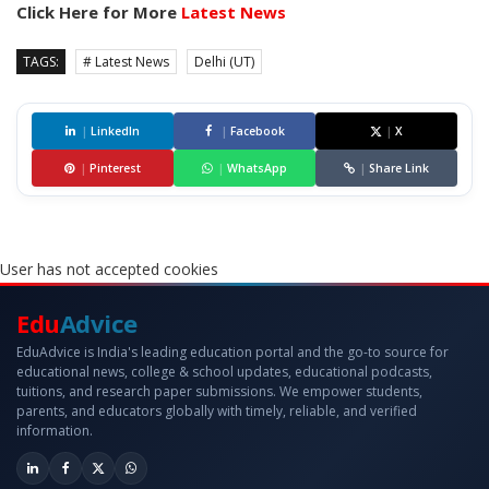
Click Here for More
Latest News
TAGS:
# Latest News
Delhi (UT)
|
LinkedIn
|
Facebook
|
X
|
Pinterest
|
WhatsApp
|
Share Link
User has not accepted cookies
Edu
Advice
EduAdvice is India's leading education portal and the go-to source for
educational news, college & school updates, educational podcasts,
tuitions, and research paper submissions. We empower students,
parents, and educators globally with timely, reliable, and verified
information.