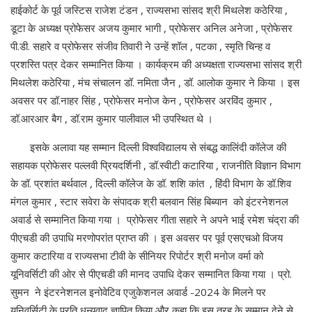
हाईकोर्ट के पूर्व जस्टिस राजेश टंडन , राज्यसभा सांसद श्री मिथलेश कठेरिया ,
डूटा के अध्यक्ष प्रोफेसर अजय कुमार भागी , प्रोफेसर अनिल अनेजा , प्रोफेसर
पी.डी. सहारे व प्रोफेसर संजीव तिवारी ने उन्हें शॉल , पटका , स्मृति चिन्ह व
प्रशस्ति पत्र देकर सम्मानित किया । कार्यक्रम की अध्यक्षता राज्यसभा सांसद श्री
मिथलेश कठेरिया , मंच संचालन डॉ. नमिता जैन , डॉ. आलोक कुमार ने किया । इस
अवसर पर डॉ.नाहर सिंह , प्रोफेसर मनोज केन , प्रोफेसर अरविंद कुमार ,
डॉ.आरआर बैग , डॉ.राम कुमार पालीवाल भी उपस्थित थे ।
इसके अलावा यह सम्मान दिल्ली विश्वविद्यालय से संबद्ध कालिंदी कॉलेज की
सहायक प्रोफेसर पल्लवी प्रियदर्शिनी , डॉ.स्वीटी कटारिया , राजनीति विज्ञान विभाग
के डॉ. प्रशांत बर्थवाल , दिल्ली कॉलेज के डॉ. शशि कांत , हिंदी विभाग के डॉ.शिव
मंगल कुमार , स्टार सवेरा के संपादक श्री बलवान सिंह बिब्यान को इंटरनेशनल
अवार्ड से सम्मानित किया गया । प्रोफेसर गीता सहारे ने अपने भाई रमेश चंद्रा की
पीएचडी की उपाधि मरणोपरांत प्राप्त की । इस अवसर पर पूर्व एसएचओ विजय
कुमार कटारिया व राज्यसभा टीवी के सीनियर रिपोर्टर श्री मनोज वर्मा को
यूनिवर्सिटी की ओर से पीएचडी की मानद उपाधि देकर सम्मानित किया गया । प्रो.
सुमन ने इंटरनेशनल इनोवेटिव एजुकेशनल अवार्ड -2024 के मिलने पर
यूनिवर्सिटी के प्रति धन्यवाद ज्ञापित किया और कहा कि इस तरह के सम्मान देने से