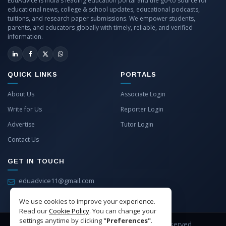
EduAdvice is India's leading education portal and the go-to source for
educational news, college & school updates, educational podcasts,
tuitions, and research paper submissions. We empower students,
parents, and educators globally with timely, reliable, and verified
information.
QUICK LINKS
PORTALS
About Us
Associate Login
Write for Us
Reporter Login
Advertise
Tutor Login
Contact Us
GET IN TOUCH
eduadvice11@gmail.com
info@eduadvice.in
We use cookies to improve your experience.
Read our
Cookie Policy
. You can change your
settings anytime by clicking
"Preferences"
.
Copyright © 2026 EduAdvice. All Rights Reserved.