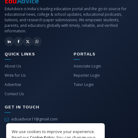
Edu
Advice
EduAdvice is India's leading education portal and the go-to source for
educational news, college & school updates, educational podcasts,
tuitions, and research paper submissions. We empower students,
parents, and educators globally with timely, reliable, and verified
information.
QUICK LINKS
PORTALS
About Us
Associate Login
Write for Us
Reporter Login
Advertise
Tutor Login
Contact Us
GET IN TOUCH
eduadvice11@gmail.com
info@eduadvice.in
We use cookies to improve your experience.
Read our
Cookie Policy
. You can change your