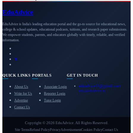
Edu
Advice
EduAdvice is India's leading education portal and the go-to source for educational news,
college & school updates, educational podcasts, tuitions, and research paper submissions.
We empower students, parents, and educators globally with timely, reliable, and verified
information.
QUICK LINKS
PORTALS
GET IN TOUCH
eduadvice11@gmail.com
About Us
Associate Login
info@eduadvice.in
Write for Us
Reporter Login
Advertise
Tutor Login
Contact Us
Copyright © 2026 EduAdvice. All Rights Reserved.
Site Terms
Refund Policy
Privacy
Advertisement
Cookies Policy
Contact Us