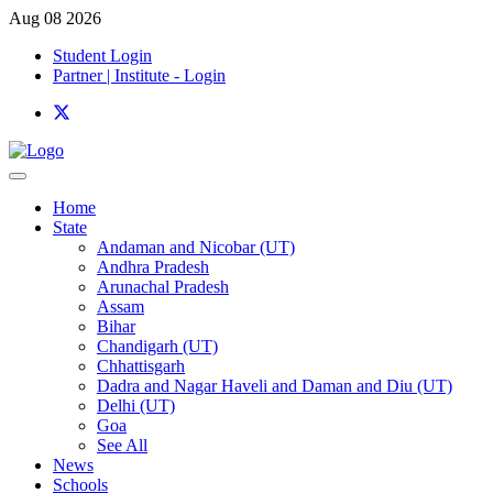
Aug 08 2026
Student Login
Partner | Institute - Login
Home
State
Andaman and Nicobar (UT)
Andhra Pradesh
Arunachal Pradesh
Assam
Bihar
Chandigarh (UT)
Chhattisgarh
Dadra and Nagar Haveli and Daman and Diu (UT)
Delhi (UT)
Goa
See All
News
Schools