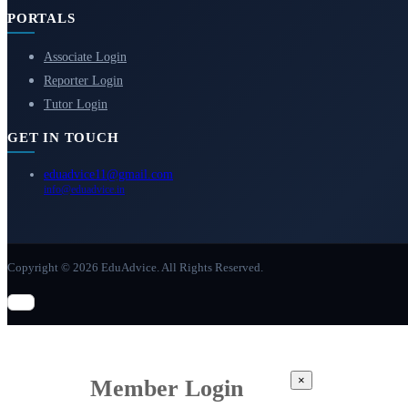
PORTALS
Associate Login
Reporter Login
Tutor Login
GET IN TOUCH
eduadvice11@gmail.com
info@eduadvice.in
Copyright © 2026 EduAdvice. All Rights Reserved.
×
Member Login