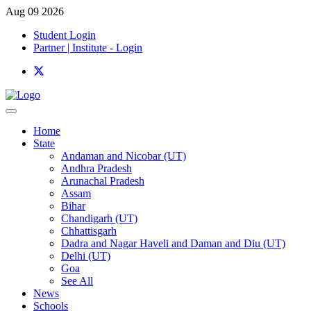
Aug 09 2026
Student Login
Partner | Institute - Login
Home
State
Andaman and Nicobar (UT)
Andhra Pradesh
Arunachal Pradesh
Assam
Bihar
Chandigarh (UT)
Chhattisgarh
Dadra and Nagar Haveli and Daman and Diu (UT)
Delhi (UT)
Goa
See All
News
Schools