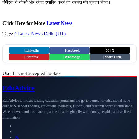
गंभीरता से सोचने और संवाद स्थापित करने का सशक्त मंच प्रदान किया।
Click Here for More
Latest News
Tags:
# Latest News
Delhi (UT)
|
LinkedIn
|
Facebook
|
X
|
Pinterest
|
WhatsApp
|
Share Link
User has not accepted cookies
Edu
Advice
EduAdvice is India's leading education portal and the go-to source for educational news,
college & school updates, educational podcasts, tuitions, and research paper submissions.
We empower students, parents, and educators globally with timely, reliable, and verified
information.