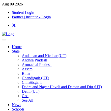
Aug 09 2026
Student Login
Partner | Institute - Login
Home
State
Andaman and Nicobar (UT)
Andhra Pradesh
Arunachal Pradesh
Assam
Bihar
Chandigarh (UT)
Chhattisgarh
Dadra and Nagar Haveli and Daman and Diu (UT)
Delhi (UT)
Goa
See All
News
Schools