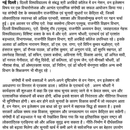
नई दिल्ली।
दिल्ली विश्वविद्यालय से संबद्ध श्री अरबिंदो कॉलेज में वन नेशन, वन इलेक्शन
विषय पर एक विचारोत्तेजक और अत्यंत प्रासंगिक संगोष्ठी का सफल आयोजन किया गया।
यह संगोष्ठी देश के समकालीन राजनीतिक एवं चुनावी सुधारों पर केंद्रित थी, जिसमें
लोकतांत्रिक व्यवस्था को अधिक प्रभावी, सशक्त और विकासोन्मुख बनाने पर गहन चर्चा
हुई। इस अवसर पर वरिष्ठ प्रो. रेखा सक्सेना (विभाग प्रमुख, राजनीति विज्ञान विभाग,
दिल्ली विश्वविद्यालय), प्रो. हिमांशु रॉय (प्रमुख, राजनीति अध्ययन केंद्र, जवाहरलाल नेहरू
विश्वविद्यालय) विशिष्ट वक्ता के रूप में और प्रो. अरुण चौधरी, प्राचार्य एवं डॉ प्रशांत
बड़थ्वाल, विभागाध्यक्ष, राजनीति विज्ञान विभाग, श्री अरबिंदो कॉलेज उपस्थित रहे। इसके
अलावा डॉ आदित्य नारायण मिश्रा, डॉ एस. एस. राणा, प्रो विपिन कुमार मल्होत्रा, प्रो
हंसराज सुमन, डॉ रौनक पाठक, डॉ हरीश कुमार, डॉ अनुराग पांडे, डॉ सुरभि सहगल, डॉ
लमनेवाह सित्लहो, डॉ सचिन, एकता बसोया, अविनाश नेगी, विकाश आनंद, डॉ अनिल मावी,
डॉ नरपत नेनीवाल, डॉ नीतू दिवेदी, डॉ कल्पिता, डॉ पूनम जैन, प्रो मीनाक्षी चौधरी, डॉ
नौशाबा शेख, डॉ ओमप्रकाश यादव, डॉ नितिन, एवं डॉ चाँदनी सेनगुप्ता सहित अन्य सभी
विभाग के शिक्षकगण भी मौजूद रहे ।
संगोष्ठी में सभी वक्ताओं ने अपने-अपने दृष्टिकोण से वन नेशन, वन इलेक्शन की
अवधारणा पर विस्तार से प्रकाश डाला। कॉलेज के प्राचार्य प्रो . अरुण चौधरी ने
कार्यक्रम की शुरुआत में कहा कि एक साथ चुनाव कराए जाने से न केवल समय, धन और
प्रशासनिक संसाधनों की बचत होगी, बल्कि इससे शासन की निरंतरता और नीतिगत स्थिरता
भी सुनिश्चित होगी। बार-बार होने वाले चुनावों के कारण विकास कार्यों में जो व्यवधान आता
है, वन नेशन, वन इलेक्शन उस बाधा को दूर करने में सहायक सिद्ध हो सकता है। इससे
सरकारें अधिक समय तक विकास, सुशासन और जनकल्याण पर ध्यान केंद्रित कर सकेंगी।
संगोष्ठी में डॉ बड़थ्वाल ने यह भी रेखांकित किया गया कि यह इतिहासिक सुधार राष्ट्र की
लोकतांत्रिक प्रक्रिया को और अधिक सुदृढ़ बना सकता है। नीति-निर्माण में दीर्घकालिक
सोच को बढ़ावा मिलेगा और चुनावी खर्च में कमी आने से सार्वजनिक धन का बेहतर उपयोग