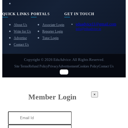
QUICK LINKS
PORTALS
GET IN TOUCH
eduadvice11@gmail.com
About Us
Associate Login
info@eduadvice.in
Write for Us
Reporter Login
Advertise
Tutor Login
Contact Us
Copyright © 2026 EduAdvice. All Rights Reserved.
Site Terms
Refund Policy
Privacy
Advertisement
Cookies Policy
Contact Us
×
Member Login