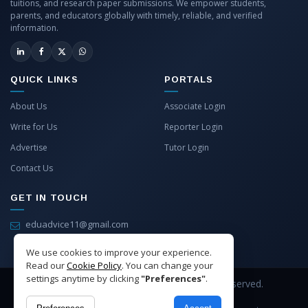
tuitions, and research paper submissions. We empower students,
parents, and educators globally with timely, reliable, and verified
information.
QUICK LINKS
PORTALS
About Us
Associate Login
Write for Us
Reporter Login
Advertise
Tutor Login
Contact Us
GET IN TOUCH
eduadvice11@gmail.com
info@eduadvice.in
We use cookies to improve your experience.
Read our
Cookie Policy
. You can change your
settings anytime by clicking
"Preferences"
.
Copyright © 2026 EduAdvice. All Rights Reserved.