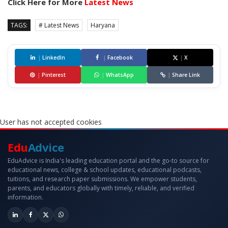
Click Here for More
Latest News
TAGS:
# Latest News
Haryana
|
LinkedIn
|
Facebook
|
X
|
Pinterest
|
WhatsApp
|
Share Link
User has not accepted cookies
Edu
Advice
EduAdvice is India's leading education portal and the go-to source for
educational news, college & school updates, educational podcasts,
tuitions, and research paper submissions. We empower students,
parents, and educators globally with timely, reliable, and verified
information.