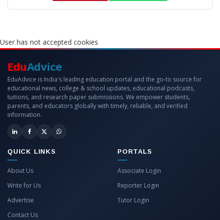
User has not accepted cookies
Edu
Advice
EduAdvice is India's leading education portal and the go-to source for
educational news, college & school updates, educational podcasts,
tuitions, and research paper submissions. We empower students,
parents, and educators globally with timely, reliable, and verified
information.
QUICK LINKS
PORTALS
About Us
Associate Login
Write for Us
Reporter Login
Advertise
Tutor Login
Contact Us