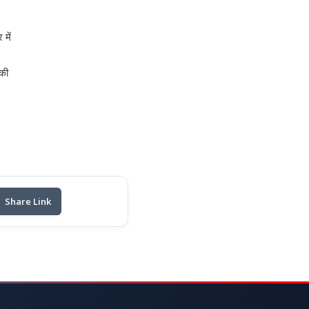
में
िकी
Share Link