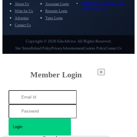
eduadvice11@gmail.com
About Us
Associate Login
info@eduadvice.in
Write for Us
Reporter Login
Advertise
Tutor Login
Contact Us
Copyright © 2026 EduAdvice. All Rights Reserved.
Site Terms
Refund Policy
Privacy
Advertisement
Cookies Policy
Contact Us
×
Member Login