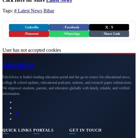
Click Here for More
Latest News
Tags:
# Latest News
Bihar
|
LinkedIn
|
Facebook
|
X
|
Pinterest
|
WhatsApp
|
Share Link
User has not accepted cookies
Edu
Advice
EduAdvice is India's leading education portal and the go-to source for educational news,
college & school updates, educational podcasts, tuitions, and research paper submissions.
We empower students, parents, and educators globally with timely, reliable, and verified
information.
QUICK LINKS
PORTALS
GET IN TOUCH