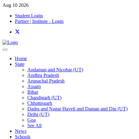
Aug 10 2026
Student Login
Partner | Institute - Login
Home
State
Andaman and Nicobar (UT)
Andhra Pradesh
Arunachal Pradesh
Assam
Bihar
Chandigarh (UT)
Chhattisgarh
Dadra and Nagar Haveli and Daman and Diu (UT)
Delhi (UT)
Goa
See All
News
Schools