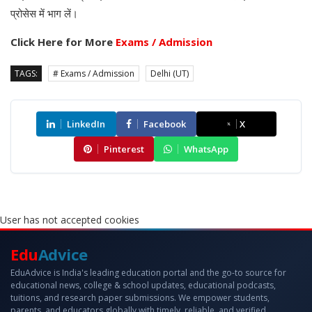
प्रोसेस में भाग लें।
Click Here for More
Exams / Admission
TAGS:
# Exams / Admission
Delhi (UT)
LinkedIn
Facebook
X
Pinterest
WhatsApp
User has not accepted cookies
Edu
Advice
EduAdvice is India's leading education portal and the go-to source for
educational news, college & school updates, educational podcasts,
tuitions, and research paper submissions. We empower students,
parents, and educators globally with timely, reliable, and verified