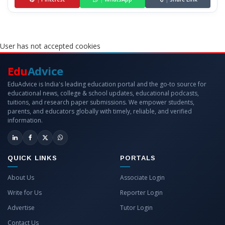
User has not accepted cookies
Edu
Advice
EduAdvice is India's leading education portal and the go-to source for
educational news, college & school updates, educational podcasts,
tuitions, and research paper submissions. We empower students,
parents, and educators globally with timely, reliable, and verified
information.
QUICK LINKS
PORTALS
About Us
Associate Login
Write for Us
Reporter Login
Advertise
Tutor Login
Contact Us