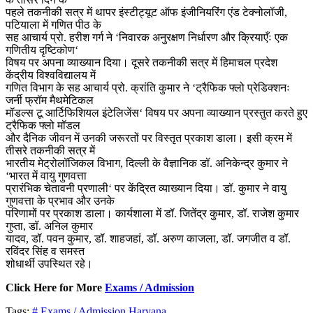
पहले तकनीकी सत्र में थापर इंस्टीट्यूट ऑफ इंजीनियरिंग एंड टेक्नोलॉजी,
पटियाला में गणित पीठ के
सह आचार्य प्रो. हरीश गर्ग ने ‘निवारक अनुरक्षण निर्धारण और क्रियाएँः एक
गणितीय दृष्टिकोण‘
विषय पर अपना व्याख्यान दिया। दूसरे तकनीकी सत्र में हिमाचल प्रदेश
केंद्रीय विश्वविद्यालय में
गणित विभाग के सह आचार्य प्रो. क्रांति कुमार ने ‘ट्रैफिक फ्लो प्रेडिक्शनः
जर्नी फ्रॉम मैथमेटिकल
मॉडल्स टू आर्टिफिशियल इंटेलिजेंस‘ विषय पर अपना व्याख्यान प्रस्तुत करते हुए
ट्रैफिक फ्लो मॉडल
और दैनिक जीवन में उनकी जरूरतों पर विस्तृत प्रकाश डाला। इसी क्रम में
तीसरे तकनीकी सत्र में
भारतीय मेट्रोलॉजिकल विभाग, दिल्ली के वैज्ञानिक डॉ. अनिकेन्द्र कुमार ने
‘भारत में वायु गुणवत्ता
प्रारंभिक चेतावनी प्रणाली‘ पर केंद्रित व्याख्यान दिया। डॉ. कुमार ने वायु
गुणवत्ता के प्रभाव और उनके
परिणामों पर प्रकाश डाला। कार्यशाला में डॉ. जितेंद्र कुमार, डॉ. राजेश कुमार
गुप्ता, डॉ. अनिल कुमार
यादव, डॉ. पवन कुमार, डॉ. शाहजहां, डॉ. अरुण काजला, डॉ. जगजीत व डॉ.
रविंदर सिंह व समस्त
शोधार्थी उपस्थित रहे।
Click Here for More
Exams / Admission
Tags:
# Exams / Admission
Haryana