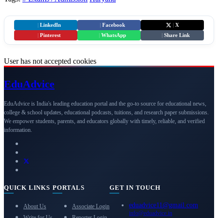
|
LinkedIn
|
Facebook
|
X
|
Pinterest
|
WhatsApp
|
Share Link
User has not accepted cookies
Edu
Advice
EduAdvice is India's leading education portal and the go-to source for educational news,
college & school updates, educational podcasts, tuitions, and research paper submissions.
We empower students, parents, and educators globally with timely, reliable, and verified
information.
QUICK LINKS
PORTALS
GET IN TOUCH
eduadvice11@gmail.com
About Us
Associate Login
info@eduadvice.in
Write for Us
Reporter Login