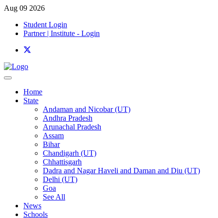
Aug 09 2026
Student Login
Partner | Institute - Login
Home
State
Andaman and Nicobar (UT)
Andhra Pradesh
Arunachal Pradesh
Assam
Bihar
Chandigarh (UT)
Chhattisgarh
Dadra and Nagar Haveli and Daman and Diu (UT)
Delhi (UT)
Goa
See All
News
Schools