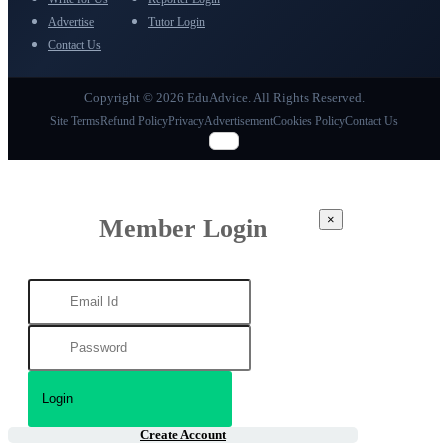
Advertise
Tutor Login
Contact Us
Copyright © 2026 EduAdvice. All Rights Reserved.
Site Terms
Refund Policy
Privacy
Advertisement
Cookies Policy
Contact Us
×
Member Login
Create Account