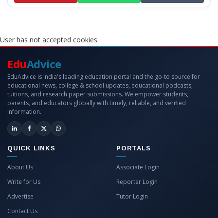
User has not accepted cookies
Edu
Advice
EduAdvice is India's leading education portal and the go-to source for
educational news, college & school updates, educational podcasts,
tuitions, and research paper submissions. We empower students,
parents, and educators globally with timely, reliable, and verified
information.
QUICK LINKS
PORTALS
About Us
Associate Login
Write for Us
Reporter Login
Advertise
Tutor Login
Contact Us