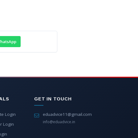
hatsApp
ALS
GET IN TOUCH
te Login
eduadvice11@gmail.com
info@eduadvice.in
r Login
ogin