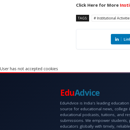
Click Here for More
Inst
TAGS:
# Institutional Activiti
Lin
User has not accepted cookies
Edu
Advice
EduAdvice is India's leading education
source for educational news, college
educational podcasts, tuitions, and r
submissions. We empower students, 
educators globally with timely, reliable