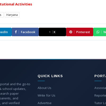
itutional Activities
es
Haryana
kedIn
Facebook
X
Pinterest
W
QUICK LINKS
PORT
 portal and the go-to
About Us
Associa
 & school updates,
esearch paper
Write for Us
Reporte
parents, and
, and verified
Advertise
Tutor L