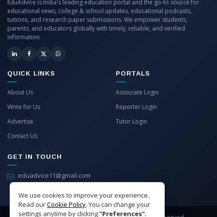
EduAdvice is India's leading education portal and the go-to source for
educational news, college & school updates, educational podcasts,
tuitions, and research paper submissions. We empower students,
parents, and educators globally with timely, reliable, and verified
information.
QUICK LINKS
PORTALS
About Us
Associate Login
Write for Us
Reporter Login
Advertise
Tutor Login
Contact Us
GET IN TOUCH
eduadvice11@gmail.com
info@eduadvice.in
We use cookies to improve your experience.
Read our
Cookie Policy
. You can change your
settings anytime by clicking
"Preferences"
.