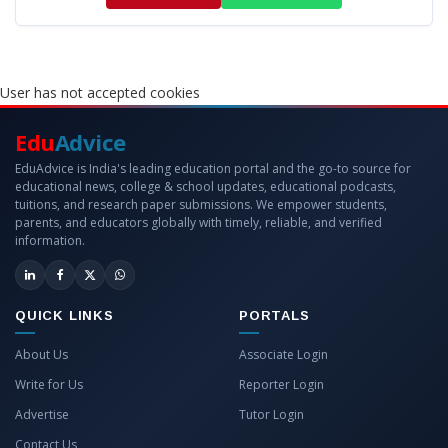
User has not accepted cookies
Edu
Advice
EduAdvice is India's leading education portal and the go-to source for
educational news, college & school updates, educational podcasts,
tuitions, and research paper submissions. We empower students,
parents, and educators globally with timely, reliable, and verified
information.
QUICK LINKS
PORTALS
About Us
Associate Login
Write for Us
Reporter Login
Advertise
Tutor Login
Contact Us