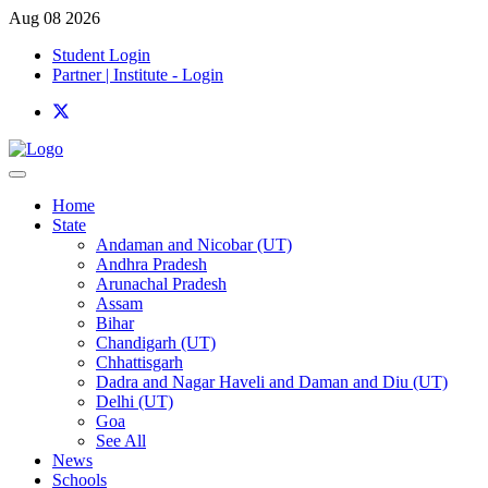
Aug 08 2026
Student Login
Partner | Institute - Login
Home
State
Andaman and Nicobar (UT)
Andhra Pradesh
Arunachal Pradesh
Assam
Bihar
Chandigarh (UT)
Chhattisgarh
Dadra and Nagar Haveli and Daman and Diu (UT)
Delhi (UT)
Goa
See All
News
Schools