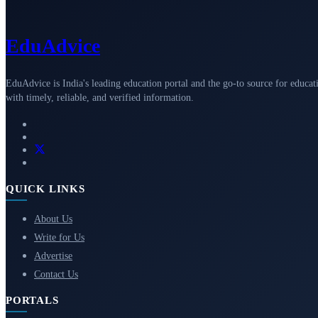
Edu
Advice
EduAdvice is India's leading education portal and the go-to source for educat
with timely, reliable, and verified information.
QUICK LINKS
About Us
Write for Us
Advertise
Contact Us
PORTALS