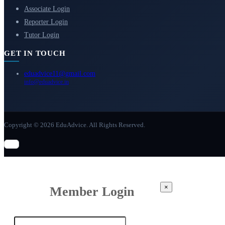
Associate Login
Reporter Login
Tutor Login
GET IN TOUCH
eduadvice11@gmail.com
info@eduadvice.in
Copyright © 2026 EduAdvice. All Rights Reserved.
×
Member Login