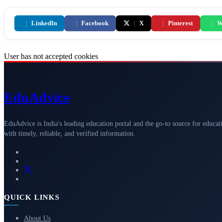
|
LinkedIn
|
Facebook
|
X
|
Pinterest
|
W
User has not accepted cookies
Edu
Advice
EduAdvice is India's leading education portal and the go-to source for educat
with timely, reliable, and verified information.
QUICK LINKS
About Us