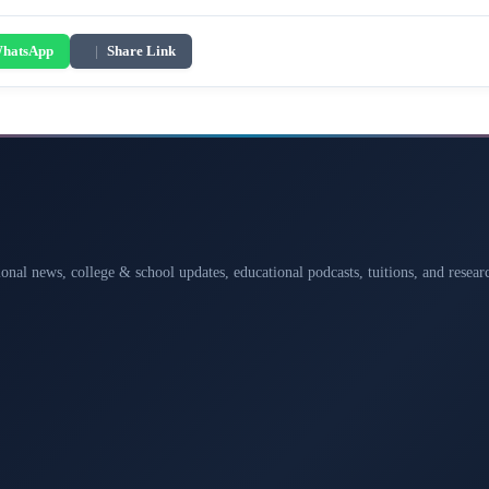
hatsApp
|
Share Link
ional news, college & school updates, educational podcasts, tuitions, and rese