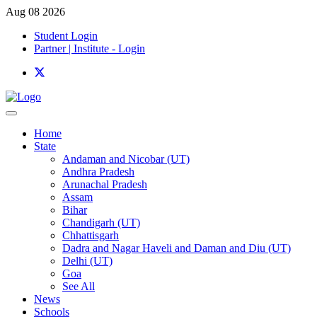
Aug 08 2026
Student Login
Partner | Institute - Login
Home
State
Andaman and Nicobar (UT)
Andhra Pradesh
Arunachal Pradesh
Assam
Bihar
Chandigarh (UT)
Chhattisgarh
Dadra and Nagar Haveli and Daman and Diu (UT)
Delhi (UT)
Goa
See All
News
Schools