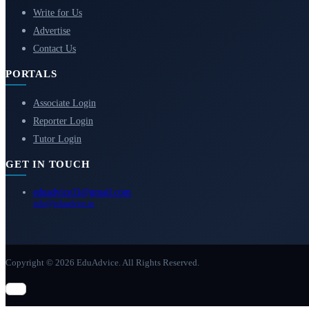
Write for Us
Advertise
Contact Us
PORTALS
Associate Login
Reporter Login
Tutor Login
GET IN TOUCH
eduadvice11@gmail.com
info@eduadvice.in
Copyright © 2026 EduAdvice. All Rights Reserved.