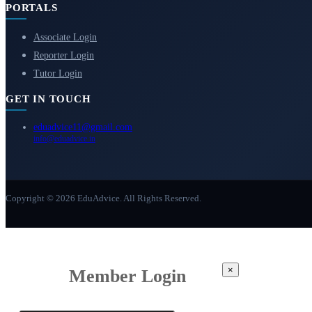
PORTALS
Associate Login
Reporter Login
Tutor Login
GET IN TOUCH
eduadvice11@gmail.com
info@eduadvice.in
Copyright © 2026 EduAdvice. All Rights Reserved.
×
Member Login