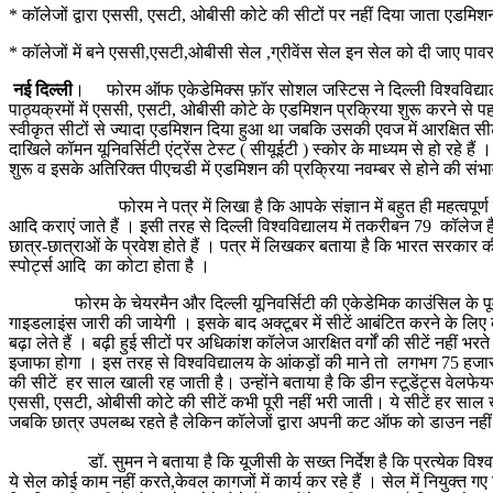
* कॉलेजों द्वारा एससी, एसटी, ओबीसी कोटे की सीटों पर नहीं दिया जाता एडमिशन, 
* कॉलेजों में बने एससी,एसटी,ओबीसी सेल ,ग्रीवेंस सेल इन सेल को दी जाए पाव
नई
दिल्ली
। फोरम ऑफ एकेडेमिक्स फ़ॉर सोशल जस्टिस ने दिल्ली विश्वविद्यालय क
पाठ्यक्रमों में एससी, एसटी, ओबीसी कोटे के एडमिशन प्रक्रिया शुरू करने से पहल
स्वीकृत सीटों से ज्यादा एडमिशन दिया हुआ था जबकि उसकी एवज में आरक्षित सीटों 
दाखिले कॉमन यूनिवर्सिटी एंट्रेंस टेस्ट ( सीयूईटी ) स्कोर के माध्यम से हो रहे ह
शुरू व इसके अतिरिक्त पीएचडी में एडमिशन की प्रक्रिया नवम्बर से होने की सं
फोरम ने पत्र में लिखा है कि आपके संज्ञान में बहुत ही महत्वपूर्ण विषयों
आदि कराएं जाते हैं । इसी तरह से दिल्ली विश्वविद्यालय में तकरीबन 79 कॉलेज ह
छात्र-छात्राओं के प्रवेश होते हैं । पत्र में लिखकर बताया है कि भारत सरकार
स्पोर्ट्स आदि का कोटा होता है ।
फोरम के चेयरमैन और दिल्ली यूनिवर्सिटी की एकेडेमिक काउंसिल के पूर्व सदस्
गाइडलाइंस जारी की जायेगी । इसके बाद अक्टूबर में सीटें आबंटित करने के लिए
बढ़ा लेते हैं । बढ़ी हुई सीटों पर अधिकांश कॉलेज आरक्षित वर्गों की सीटें नहीं
इजाफा होगा । इस तरह से विश्वविद्यालय के आंकड़ों की माने तो लगभग 75 हजार स
की सीटें हर साल खाली रह जाती है। उन्होंने बताया है कि डीन स्टूडेंट्स वेलफ
एससी, एसटी, ओबीसी कोटे की सीटें कभी पूरी नहीं भरी जाती। ये सीटें हर साल खा
जबकि छात्र उपलब्ध रहते है लेकिन कॉलेजों द्वारा अपनी कट ऑफ को डाउन नहीं 
डॉ. सुमन ने बताया है कि यूजीसी के सख्त निर्देश है कि प्रत्येक विश्वविद
ये सेल कोई काम नहीं करते,केवल कागजों में कार्य कर रहे हैं । सेल में नियुक्त ग