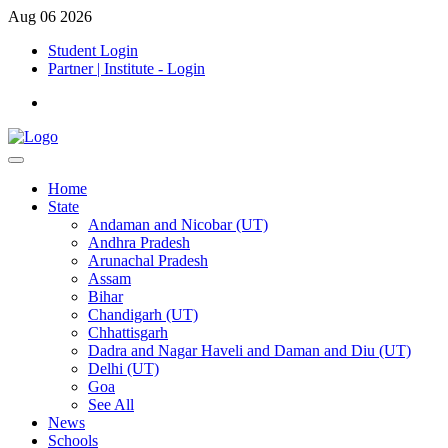
Aug 06 2026
Student Login
Partner | Institute - Login
Home
State
Andaman and Nicobar (UT)
Andhra Pradesh
Arunachal Pradesh
Assam
Bihar
Chandigarh (UT)
Chhattisgarh
Dadra and Nagar Haveli and Daman and Diu (UT)
Delhi (UT)
Goa
See All
News
Schools