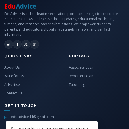
Edu
Advice
EduAdvice is India's leading education portal and the go-to source for
educational news, college & school updates, educational podcasts,
tuitions, and research paper submissions. We empower students,
parents, and educators globally with timely, reliable, and verified
information.
QUICK LINKS
PORTALS
About Us
Associate Login
Write for Us
Reporter Login
Advertise
Tutor Login
Contact Us
GET IN TOUCH
eduadvice11@gmail.com
info@eduadvice.in
We use cookies to improve your experience.