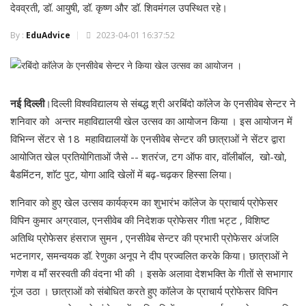
देवव्रती, डॉ. आयुषी, डॉ. कृष्ण और डॉ. शिवमंगल उपस्थित रहे।
By :
EduAdvice
2023-04-01 16:37:52
नई
दिल्ली
।दिल्ली विश्वविद्यालय से संबद्ध श्री अरबिंदो काॅलेज के एनसीवेब सेन्टर ने
शनिवार को अन्तर महाविद्यालयी खेल उत्सव का आयोजन किया । इस आयोजन में
विभिन्न सेंटर से 18 महाविद्यालयों के एनसीवेब सेन्टर की छात्राओं ने सेंटर द्वारा
आयोजित खेल प्रतियोगिताओं जैसे -- शतरंज, टग ऑफ वार, वाॅलीबाॅल, खो-खो,
बैडमिंटन, शाॅट पुट, योगा आदि खेलों में बढ़-चढ़कर हिस्सा लिया।
शनिवार को हुए खेल उत्सव कार्यक्रम का शुभारंभ काॅलेज के प्राचार्य प्रोफेसर
विपिन कुमार अग्रवाल, एनसीवेब की निदेशक प्रोफेसर गीता भट्ट , विशिष्ट
अतिथि प्रोफेसर हंसराज सुमन , एनसीवेब सेन्टर की प्रभारी प्रोफेसर अंजलि
भटनागर, समन्वयक डॉ. रेणुका अनूप ने दीप प्रज्वलित करके किया। छात्राओं ने
गणेश व माँ सरस्वती की वंदना भी की । इसके अलावा देशभक्ति के गीतों से सभागार
गूंज उठा । छात्राओं को संबोधित करते हुए काॅलेज के प्राचार्य प्रोफेसर विपिन