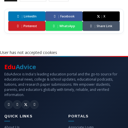
|
LinkedIn
|
Facebook
|
X
|
Pinterest
|
WhatsApp
|
Share Link
User has not accepted cookies
Edu
Advice
EduAdvice is India's leading education portal and the go-to source for
educational news, college & school updates, educational podcasts,
tuitions, and research paper submissions. We empower students,
parents, and educators globally with timely, reliable, and verified
information.
QUICK LINKS
PORTALS
About Us
Associate Login