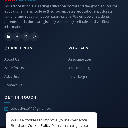
EduAdvice is India's leading education portal and the go-to source for
educational news, college & school updates, educational podcasts,
tuitions, and research paper submissions. We empower students,
parents, and educators globally with timely, reliable, and verified
information.
QUICK LINKS
PORTALS
About Us
Associate Login
Write for Us
Reporter Login
Advertise
Tutor Login
Contact Us
GET IN TOUCH
eduadvice11@gmail.com
info@eduadvice.in
We use cookies to improve your experience.
Read our
Cookie Policy
. You can change your