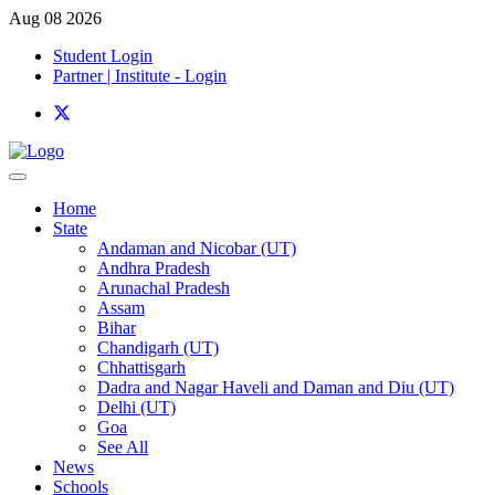
Aug 08 2026
Student Login
Partner | Institute - Login
Home
State
Andaman and Nicobar (UT)
Andhra Pradesh
Arunachal Pradesh
Assam
Bihar
Chandigarh (UT)
Chhattisgarh
Dadra and Nagar Haveli and Daman and Diu (UT)
Delhi (UT)
Goa
See All
News
Schools