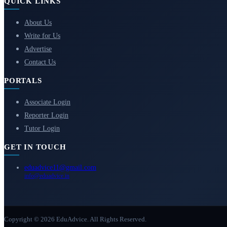
QUICK LINKS
About Us
Write for Us
Advertise
Contact Us
PORTALS
Associate Login
Reporter Login
Tutor Login
GET IN TOUCH
eduadvice11@gmail.com
info@eduadvice.in
Copyright © 2026 EduAdvice. All Rights Reserved.