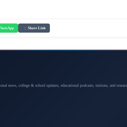
hatsApp
|
Share Link
ional news, college & school updates, educational podcasts, tuitions, and rese