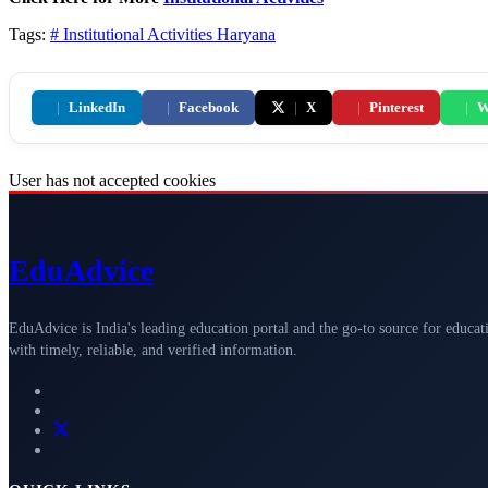
Tags:
# Institutional Activities
Haryana
|
LinkedIn
|
Facebook
|
X
|
Pinterest
|
W
User has not accepted cookies
Edu
Advice
EduAdvice is India's leading education portal and the go-to source for educat
with timely, reliable, and verified information.