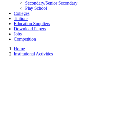
Secondary/Senior Secondary
Play School
Colleges
Tuitions
Education Suppliers
Download Papers
Jobs
Competition
Home
Institutional Activities