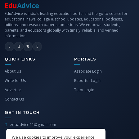
Edu
Advice
EduAdvice is India's leading education portal and the go-to source for
educational news, college & school updates, educational podcasts,
tuitions, and research paper submissions. We empower students,
parents, and educators globally with timely, reliable, and verified
information.
QUICK LINKS
PORTALS
About Us
Associate Login
Write for Us
Reporter Login
Advertise
Tutor Login
Contact Us
GET IN TOUCH
eduadvice11@gmail.com
info@eduadvice.in
We use cookies to improve your experience.