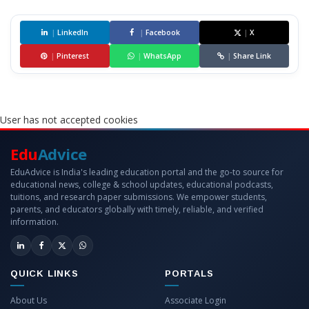
|
LinkedIn
|
Facebook
|
X
|
Pinterest
|
WhatsApp
|
Share Link
User has not accepted cookies
Edu
Advice
EduAdvice is India's leading education portal and the go-to source for
educational news, college & school updates, educational podcasts,
tuitions, and research paper submissions. We empower students,
parents, and educators globally with timely, reliable, and verified
information.
QUICK LINKS
PORTALS
About Us
Associate Login