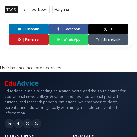
TAGS:
# Latest News
Haryana
|
LinkedIn
|
Facebook
|
X
|
Pinterest
|
WhatsApp
|
Share Link
User has not accepted cookies
Edu
Advice
EduAdvice is India's leading education portal and the go-to source for
educational news, college & school updates, educational podcasts,
tuitions, and research paper submissions. We empower students,
parents, and educators globally with timely, reliable, and verified
information.
QUICK LINKS
PORTALS