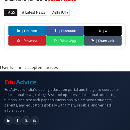
TAGS:
# Latest News
Delhi (UT)
|
LinkedIn
|
Facebook
|
X
|
Pinterest
|
WhatsApp
|
Share Link
User has not accepted cookies
Edu
Advice
EduAdvice is India's leading education portal and the go-to source for
educational news, college & school updates, educational podcasts,
tuitions, and research paper submissions. We empower students,
parents, and educators globally with timely, reliable, and verified
information.