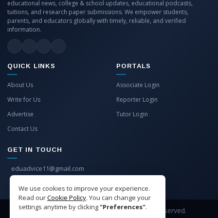
educational news, college & school updates, educational podcasts,
tuitions, and research paper submissions. We empower students,
parents, and educators globally with timely, reliable, and verified
information.
QUICK LINKS
PORTALS
About Us
Associate Login
Write for Us
Reporter Login
Advertise
Tutor Login
Contact Us
GET IN TOUCH
eduadvice11@gmail.com
info@eduadvice.in
We use cookies to improve your experience.
Read our
Cookie Policy
. You can change your
settings anytime by clicking
"Preferences"
.
Copyright © 2026 EduAdvice. All Rights Reserved.