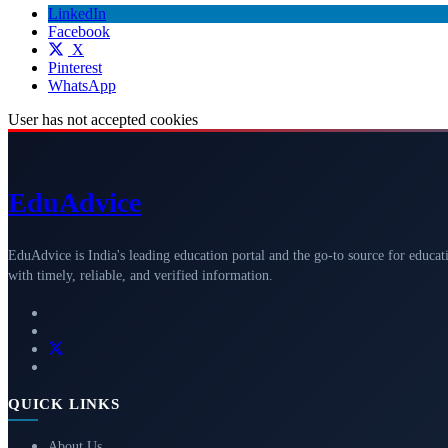
LinkedIn
Facebook
X
Pinterest
WhatsApp
User has not accepted cookies
Edu
Advice
EduAdvice is India's leading education portal and the go-to source for educat
with timely, reliable, and verified information.
QUICK LINKS
About Us