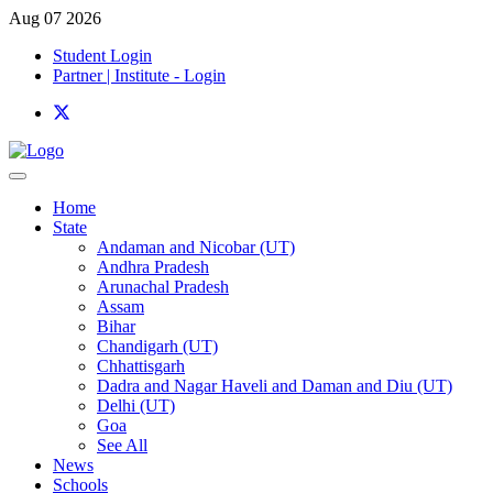
Aug 07 2026
Student Login
Partner | Institute - Login
Home
State
Andaman and Nicobar (UT)
Andhra Pradesh
Arunachal Pradesh
Assam
Bihar
Chandigarh (UT)
Chhattisgarh
Dadra and Nagar Haveli and Daman and Diu (UT)
Delhi (UT)
Goa
See All
News
Schools