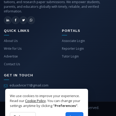
tuitions, and research paper submissions. We empower students,
parents, and educators globally with timely, reliable, and verified
information.
QUICK LINKS
PORTALS
About Us
Associate Login
Write for Us
Reporter Login
Advertise
Tutor Login
Contact Us
GET IN TOUCH
eduadvice11@gmail.com
info@eduadvice.in
We use cookies to improve your experience.
Read our
Cookie Policy
. You can change your
settings anytime by clicking
"Preferences"
.
Copyright © 2026 EduAdvice. All Rights Reserved.