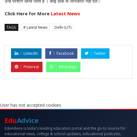
उन्हें परेशान किया जाता है । कोई ठीक से जानकारी नहीं देते।
Click Here for More
Latest News
TAGS:
# Latest News
Delhi (UT)
LinkedIn
Facebook
Twitter
Pinterest
WhatsApp
User has not accepted cookies
Edu
Advice
EduAdvice is India's leading education portal and the go-to source for
educational news, college & school updates, educational podcasts,