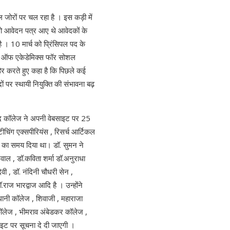
जकल जोरों पर चल रहा है । इस कड़ी में
 जो आवेदन पत्र आए थे आवेदकों के
ै । 10 मार्च को प्रिंसिपल पद के
फोरम ऑफ एकेडेमिक्स फॉर सोशल
हिर करते हुए कहा है कि पिछले कई
दों पर स्थायी नियुक्ति की संभावना बढ़
 बाद कॉलेज ने अपनी वेबसाइट पर 25
 टीचिंग एक्सपीरियंस , रिसर्च आर्टिकल
े का समय दिया था। डॉ. सुमन ने
रवाल , डॉ.कविता शर्मा डॉ.अनुराधा
देवी , डॉ. नंदिनी चौधरी सेन ,
डॉ.राज भारद्वाज आदि है । उन्होंने
धानी कॉलेज , शिवाजी , महाराजा
 कॉलेज , भीमराव अंबेडकर कॉलेज ,
ेबसाइट पर सूचना दे दी जाएगी ।